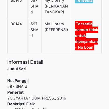
B01451
597
My Library
Tersedia
SHA
(PERIKANAN
d
TANGKAP)
B01441
597
My Library
Tersedia
SHA
(REFERENSI)
namun tidak
d
untuk
dipinjamkan
- No Loan
Informasi Detail
Judul Seri
-
No. Panggil
597 SHA d
Penerbit
YOGYARTA
:
UGM PRESS
.,
2016
Deskripsi Fisik