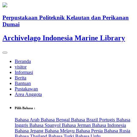
Perpustakaan Politeknik Kelautan dan Perikanan
Dumai
Archivelago Indonesia Marine Library
Beranda
visitor
Informasi
Berita
Bantuan
Pustakawan
Area Anggota
Pilih Bahasa :
Bahasa Arab
Bahasa Bengal
Bahasa Brazil Portugis
Bahasa
Inggris
Bahasa Spanyol
Bahasa Jerman
Bahasa Indonesia
Bahasa Jepang
Bahasa Melayu
Bahasa Persia
Bahasa Rusia
Bahasa Thailand
Bahasa Turki
Bahasa Urdu