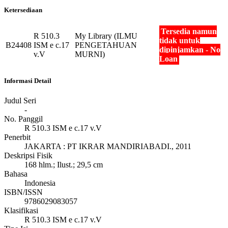
Ketersediaan
Tersedia namun
R 510.3
My Library (ILMU
tidak untuk
B24408
ISM e c.17
PENGETAHUAN
dipinjamkan - No
v.V
MURNI)
Loan
Informasi Detail
Judul Seri
-
No. Panggil
R 510.3 ISM e c.17 v.V
Penerbit
JAKARTA
:
PT IKRAR MANDIRIABADI
.,
2011
Deskripsi Fisik
168 hlm.; Ilust.; 29,5 cm
Bahasa
Indonesia
ISBN/ISSN
9786029083057
Klasifikasi
R 510.3 ISM e c.17 v.V