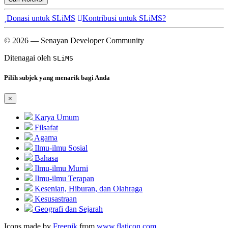
Donasi untuk SLiMS
Kontribusi untuk SLiMS?
© 2026 — Senayan Developer Community
Ditenagai oleh
SLiMS
Pilih subjek yang menarik bagi Anda
×
Karya Umum
Filsafat
Agama
Ilmu-ilmu Sosial
Bahasa
Ilmu-ilmu Murni
Ilmu-ilmu Terapan
Kesenian, Hiburan, dan Olahraga
Kesusastraan
Geografi dan Sejarah
Icons made by
Freepik
from
www.flaticon.com