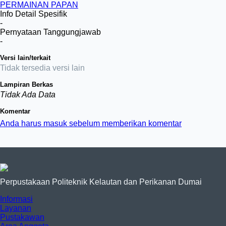
PERMAINAN PAPAN
Info Detail Spesifik
-
Pernyataan Tanggungjawab
-
Versi lain/terkait
Tidak tersedia versi lain
Lampiran Berkas
Tidak Ada Data
Komentar
Anda harus masuk sebelum memberikan komentar
Perpustakaan Politeknik Kelautan dan Perikanan Dumai
Informasi
Layanan
Pustakawan