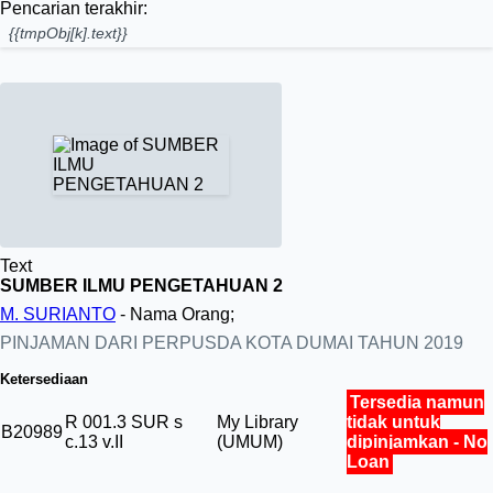
Pencarian terakhir:
{{tmpObj[k].text}}
Text
SUMBER ILMU PENGETAHUAN 2
M. SURIANTO
- Nama Orang;
PINJAMAN DARI PERPUSDA KOTA DUMAI TAHUN 2019
Ketersediaan
Tersedia namun
R 001.3 SUR s
My Library
tidak untuk
B20989
c.13 v.II
(UMUM)
dipinjamkan - No
Loan