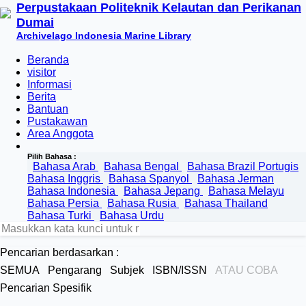
Perpustakaan Politeknik Kelautan dan Perikanan
Dumai
Archivelago Indonesia Marine Library
Beranda
visitor
Informasi
Berita
Bantuan
Pustakawan
Area Anggota
Pilih Bahasa :
Bahasa Arab
Bahasa Bengal
Bahasa Brazil Portugis
Bahasa Inggris
Bahasa Spanyol
Bahasa Jerman
Bahasa Indonesia
Bahasa Jepang
Bahasa Melayu
Bahasa Persia
Bahasa Rusia
Bahasa Thailand
Bahasa Turki
Bahasa Urdu
Pencarian berdasarkan :
SEMUA
Pengarang
Subjek
ISBN/ISSN
ATAU COBA
Pencarian Spesifik