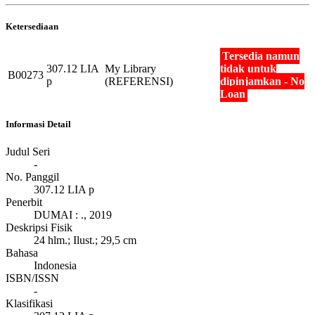
Ketersediaan
Tersedia namun
307.12 LIA
My Library
tidak untuk
B00273
p
(REFERENSI)
dipinjamkan - No
Loan
Informasi Detail
Judul Seri
-
No. Panggil
307.12 LIA p
Penerbit
DUMAI
:
.,
2019
Deskripsi Fisik
24 hlm.; Ilust.; 29,5 cm
Bahasa
Indonesia
ISBN/ISSN
-
Klasifikasi