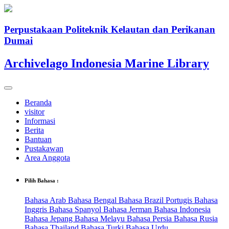
Perpustakaan Politeknik Kelautan dan Perikanan
Dumai
Archivelago Indonesia Marine Library
Beranda
visitor
Informasi
Berita
Bantuan
Pustakawan
Area Anggota
Pilih Bahasa :
Bahasa Arab
Bahasa Bengal
Bahasa Brazil Portugis
Bahasa
Inggris
Bahasa Spanyol
Bahasa Jerman
Bahasa Indonesia
Bahasa Jepang
Bahasa Melayu
Bahasa Persia
Bahasa Rusia
Bahasa Thailand
Bahasa Turki
Bahasa Urdu